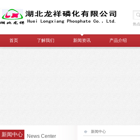
热
首页
了解我们
新闻资讯
产品介绍
购物车
询盘
新闻中心
新闻中心
News Center