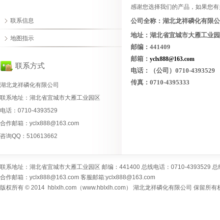
感谢您选择我们的产品，如果您有
联系信息
公司全称：湖北龙祥磷化有限公
地址：湖北省宜城市大雁工业园
地图指示
邮编：
441409
邮箱：
yclx888@163.com
联系方式
电话：（公司）
0710-4393529
传真：
0710-4395333
湖北龙祥磷化有限公司
联系地址：湖北省宜城市大雁工业园区
电话：0710-4393529
合作邮箱：yclx888@163.com
咨询QQ：510613662
联系地址：湖北省宜城市大雁工业园区 邮编：441400 总线电话：0710-4393529 总经
合作邮箱：yclx888@163.com 客服邮箱:yclx888@163.com
版权所有 © 2014 hblxlh.com（www.hblxlh.com） 湖北龙祥磷化有限公司 保留所